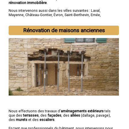
rénovation immobilière
.
Nous intervenons aussi dans les villes suivantes :
Laval
,
Mayenne
,
Château-Gontier
,
Évron
,
Saint-Berthevin
,
Ernée
,
Bonchamp-lès-Laval
,
Changé
,
Craon
,
L'Huisserie
Rénovation de maisons anciennes
Nous effectuons des travaux d'
aménagements extérieurs
tels
que des
terrasses
, des
façades
, des
allées
(dallage, pavage),
des
murets
et des
escaliers
.
En tant que professionnels du bâtiment, nous intervenons pour