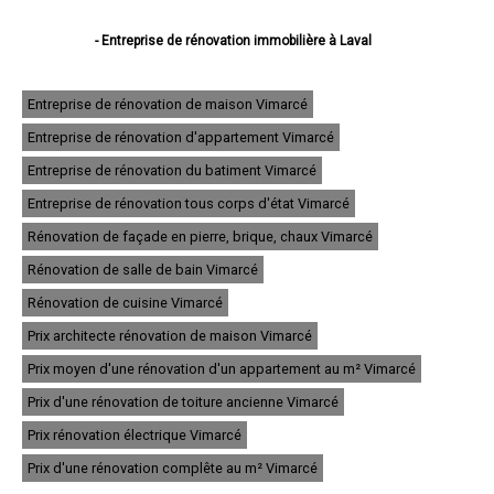
- Entreprise de rénovation immobilière à Laval
- Entreprise de rénovation immobilière à Mayenne
- Entreprise de rénovation immobilière à Château-Gontier
- Entreprise de rénovation immobilière à Évron
Entreprise de rénovation de maison Vimarcé
- Entreprise de rénovation immobilière à Saint-Berthevin
Entreprise de rénovation d'appartement Vimarcé
- Entreprise de rénovation immobilière à Ernée
- Entreprise de rénovation immobilière à Bonchamp-lès-Laval
Entreprise de rénovation du batiment Vimarcé
- Entreprise de rénovation immobilière à Changé
- Entreprise de rénovation immobilière à Craon
Entreprise de rénovation tous corps d'état Vimarcé
- Entreprise de rénovation immobilière à Louverné
Rénovation de façade en pierre, brique, chaux Vimarcé
- Entreprise de rénovation immobilière à L'Huisserie
- Entreprise de rénovation immobilière à Azé
Rénovation de salle de bain Vimarcé
- Entreprise de rénovation immobilière à Villaines-la-Juhel
- Entreprise de rénovation immobilière à Cossé-le-Vivien
Rénovation de cuisine Vimarcé
- Entreprise de rénovation immobilière à Ambrières-les-Vallées
Prix architecte rénovation de maison Vimarcé
- Entreprise de rénovation immobilière à Gorron
- Entreprise de rénovation immobilière à Renazé
Prix moyen d'une rénovation d'un appartement au m² Vimarcé
- Entreprise de rénovation immobilière à Meslay-du-Maine
- Entreprise de rénovation immobilière à Argentré
Prix d'une rénovation de toiture ancienne Vimarcé
- Entreprise de rénovation immobilière à Lassay-les-Châteaux
Prix rénovation électrique Vimarcé
- Entreprise de rénovation immobilière à Andouillé
- Entreprise de rénovation immobilière à Entrammes
Prix d'une rénovation complête au m² Vimarcé
- Entreprise de rénovation immobilière à Pré-en-Pail