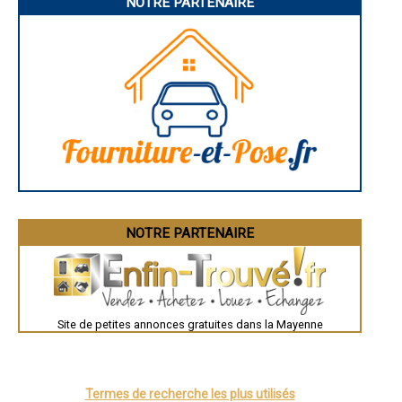
NOTRE PARTENAIRE
- Financement travaux maison à Forcé
- Financement travaux maison à Larchamp
- Financement travaux maison à Bouère
- Financement travaux maison à Ménil
- Financement travaux maison à Gennes-sur-Glaize
- Financement travaux maison à Saint-Fraimbault-de-Prières
- Financement travaux maison à Moulay
- Financement travaux maison à Villiers-Charlemagne
- Financement travaux maison à Grez-en-Bouère
- Financement travaux maison à Courcité
- Financement travaux maison à Châtillon-sur-Colmont
- Financement travaux maison à La Selle-Craonnaise
- Financement travaux maison à La Bazoge-Montpinçon
- Financement travaux maison à Voutré
NOTRE PARTENAIRE
- Financement travaux maison à Montjean
- Financement travaux maison à La Chapelle-Anthenaise
- Financement travaux maison à Contest
- Financement travaux maison à Loigné-sur-Mayenne
- Financement travaux maison à Louvigné
- Financement travaux maison à Pontmain
Site de petites annonces gratuites dans la Mayenne
- Financement travaux maison à Montaudin
- Financement travaux maison à Congrier
- Financement travaux maison à Saint-Aignan-sur-Roë
- Financement travaux maison à Marcillé-la-Ville
Termes de recherche les plus utilisés