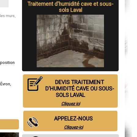
Traitement d'humidité cave et sous-
sols Laval
des murs,
sposition
DEVIS TRAITEMENT
,
Évron
,
D'HUMIDITÉ CAVE OU SOUS-
SOLS LAVAL
Cliquez ici
APPELEZ-NOUS
Cliquez-ici