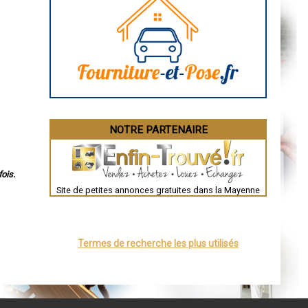
Marseille
Caen
Aurillac
Angoulême
La Rochelle
Bourges
Brive-la-Gaillarde
Dijon
Saint-Brieuc
Guéret
Périgueux
Besançon
NOTRE PARTENAIRE
Valence
Évreux
Chartres
Brest
Nîmes
ois.
Toulouse
Site de petites annonces gratuites dans la Mayenne
Auch
Bordeaux
Montpellier
Rennes
Châteauroux
Termes de recherche les plus utilisés
Tours
Grenoble
Dole
Mont-de-Marsan
Blois
Saint-Étienne
Le Puy-en-Velay