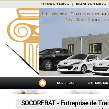
EXTENSION DE MAISON
RÉNOVATION DE MAISON
|
Entreprise de Traitement d'humid
Cave, Sous-Sols à
Lav
NOS SERVICES
AMELIORATION 
SOCOREBAT - Entreprise de Trai