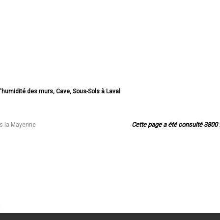
d'humidité des murs, Cave, Sous-Sols à Laval
'humidité des murs, Cave, Sous-Sols à Mayenne
idité des murs, Cave, Sous-Sols à Château-Gontier
d'humidité des murs, Cave, Sous-Sols à Évron
Cette page a été consulté 3800 f
ns la Mayenne
idité des murs, Cave, Sous-Sols à Saint-Berthevin
d'humidité des murs, Cave, Sous-Sols à Ernée
dité des murs, Cave, Sous-Sols à Bonchamp-lès-Laval
d'humidité des murs, Cave, Sous-Sols à Changé
d'humidité des murs, Cave, Sous-Sols à Craon
'humidité des murs, Cave, Sous-Sols à Louverné
umidité des murs, Cave, Sous-Sols à L'Huisserie
 d'humidité des murs, Cave, Sous-Sols à Azé
dité des murs, Cave, Sous-Sols à Villaines-la-Juhel
idité des murs, Cave, Sous-Sols à Cossé-le-Vivien
té des murs, Cave, Sous-Sols à Ambrières-les-Vallées