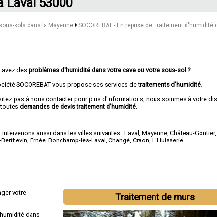
à Laval 53000
 sous-sols dans la Mayenne
SOCOREBAT - Entreprise de Traitement d'humidité 
 avez des
problèmes d'humidité dans votre cave ou votre sous-sol ?
ociété SOCOREBAT vous propose ses services de
traitements d'humidité.
sitez pas à nous contacter pour plus d'informations, nous sommes à votre di
 toutes
demandes de devis traitement d'humidité.
intervenons aussi dans les villes suivantes :
Laval
,
Mayenne
,
Château-Gontier
-Berthevin
,
Ernée
,
Bonchamp-lès-Laval
,
Changé
,
Craon
,
L'Huisserie
ger votre
Traitement de murs
 humidité dans