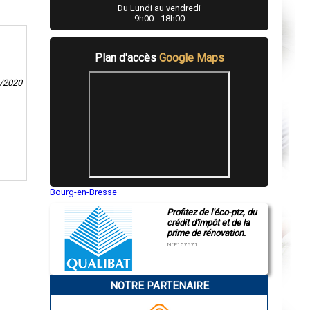
Du Lundi au vendredi
9h00 - 18h00
Plan d'accès
Google Maps
9/2020
Bourg-en-Bresse
Saint-Quentin
Profitez de l'éco-ptz, du
Montluçon
crédit d'impôt et de la
Manosque
prime de rénovation.
Gap
Nice
N°E157671
Annonay
Charleville-Mézières
Pamiers
NOTRE PARTENAIRE
Troyes
Narbonne
Rodez