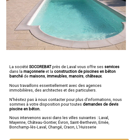
La société
SOCOREBAT
près de Laval vous offre ses
services
dans la
maçonnerie
et la
construction de piscines en béton
banché
de
maisons
,
immeubles
,
manoirs
,
châteaux
.
Nous travaillons essentiellement avec des agences
immobilières, des architectes et des particuliers.
N'hésitez pas à nous contacter pour plus d'informations, nous
sommes à votre disposition pour toutes
demandes de devis
piscine en béton.
Nous intervenons aussi dans les villes suivantes :
Laval
,
Mayenne
,
Château-Gontier
,
Évron
,
Saint-Berthevin
,
Ernée
,
Bonchamp-lès-Laval
,
Changé
,
Craon
,
L'Huisserie