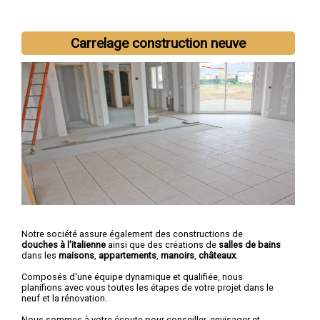
Carrelage construction neuve
Nous intervenons aussi dans les villes suivantes :
Laval
,
Mayenne
,
Château-Gontier
,
Évron
,
Saint-Berthevin
,
Ernée
,
Bonchamp-lès-Laval
,
Changé
,
Craon
,
L'Huisserie
Notre société assure également des constructions de
douches à l'italienne
ainsi que des créations de
salles de bains
dans les
maisons
,
appartements
,
manoirs
,
châteaux
.
Composés d'une équipe dynamique et qualifiée, nous
planifions avec vous toutes les étapes de votre projet dans le
neuf et la rénovation.
Nous sommes à votre écoute pour conseiller, envisager et