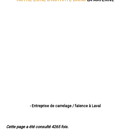
- Entreprise de carrelage / faïence à Laval
- Entreprise de carrelage / faïence à Mayenne
- Entreprise de carrelage / faïence à Château-Gontier
- Entreprise de carrelage / faïence à Évron
Cette page a été consulté 4265 fois.
- Entreprise de carrelage / faïence à Saint-Berthevin
- Entreprise de carrelage / faïence à Ernée