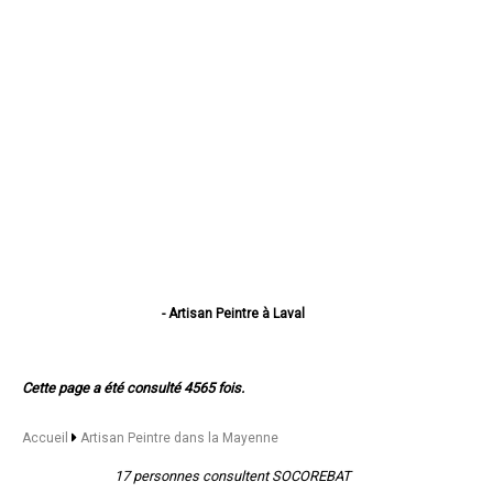
- Artisan Peintre à Laval
- Artisan Peintre à Mayenne
- Artisan Peintre à Château-Gontier
- Artisan Peintre à Évron
Cette page a été consulté 4565 fois.
- Artisan Peintre à Saint-Berthevin
- Artisan Peintre à Ernée
- Artisan Peintre à Bonchamp-lès-Laval
Accueil
Artisan Peintre dans la Mayenne
- Artisan Peintre à Changé
- Artisan Peintre à Craon
17 personnes consultent SOCOREBAT
- Artisan Peintre à Louverné